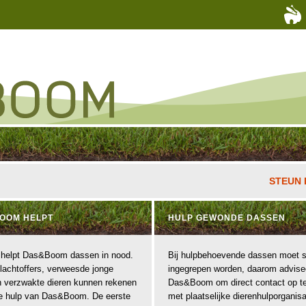
STEUN 
BOOM HELPT
HULP GEWONDE DASSEN
r helpt Das&Boom dassen in nood.
Bij hulpbehoevende dassen moet s
lachtoffers, verweesde jonge
ingegrepen worden, daarom advise
 verzwakte dieren kunnen rekenen
Das&Boom om direct contact op t
le hulp van Das&Boom. De eerste
met plaatselijke dierenhulporganisa