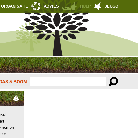
ORGANISATIE
ADVIES
HULP
JEUGD
DAS & BOOM
nel
ert
e nemen
ties.