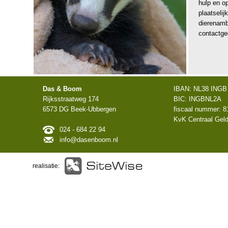
hulp en o
plaatselij
dierenam
contactge
Das & Boom
IBAN: NL38 INGB 
Rijksstraatweg 174
BIC: INGBNL2A
6573 DG Beek-Ubbergen
fiscaal nummer: 8
KvK Centraal Geld
024 - 684 22 94
info@dasenboom.nl
realisatie: