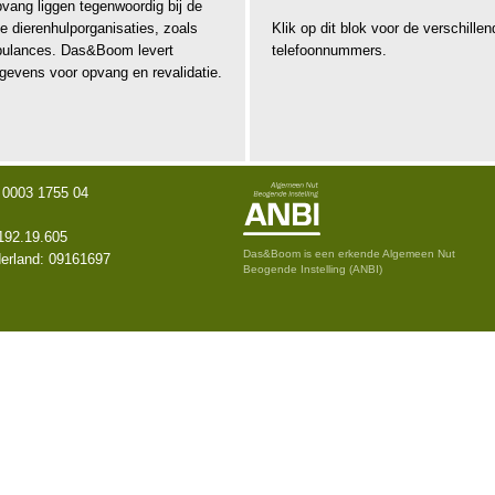
pvang liggen tegenwoordig bij de
ke dierenhulporganisaties, zoals
Klik op dit blok voor de verschillen
bulances. Das&Boom levert
telefoonnummers.
gevens voor opvang en revalidatie.
0003 1755 04
192.19.605
Das&Boom is een erkende Algemeen Nut
erland: 09161697
Beogende Instelling (ANBI)