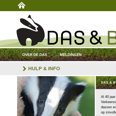
OVER DE DAS
MELDINGEN
HULP & INFO
DAS & 
Al 40 jaa
Verkeerss
dassen en
op zinvol