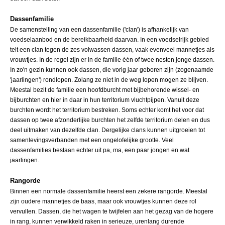
Dassenfamilie
De samenstelling van een dassenfamilie ('clan') is afhankelijk van
voedselaanbod en de bereikbaarheid daarvan. In een voedselrijk gebied
telt een clan tegen de zes volwassen dassen, vaak evenveel mannetjes als
vrouwtjes. In de regel zijn er in de familie één of twee nesten jonge dassen.
In zo'n gezin kunnen ook dassen, die vorig jaar geboren zijn (zogenaamde
'jaarlingen') rondlopen. Zolang ze niet in de weg lopen mogen ze blijven.
Meestal bezit de familie een hoofdburcht met bijbehorende wissel- en
bijburchten en hier in daar in hun territorium vluchtpijpen. Vanuit deze
burchten wordt het territorium bestreken. Soms echter komt het voor dat
dassen op twee afzonderlijke burchten het zelfde territorium delen en dus
deel uitmaken van dezelfde clan. Dergelijke clans kunnen uitgroeien tot
samenlevingsverbanden met een ongelofelijke grootte. Veel
dassenfamilies bestaan echter uit pa, ma, een paar jongen en wat
jaarlingen.
Rangorde
Binnen een normale dassenfamilie heerst een zekere rangorde. Meestal
zijn oudere mannetjes de baas, maar ook vrouwtjes kunnen deze rol
vervullen. Dassen, die het wagen te twijfelen aan het gezag van de hogere
in rang, kunnen verwikkeld raken in serieuze, urenlang durende