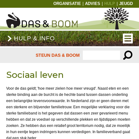
ORGANISATIE
|
ADVIES
|
HULP
|
JEUGD
HULP & INFO
STEUN DAS & BOOM
Sociaal leven
Voor de das geldt; 'hoe meer zielen hoe meer vreugd'. Naast eten en een
sterke binding aan de burcht is de hechte band tussen dassen onderling
een belangrijke levensvoorwaarde. In Nederland zijn er geen dieren met
een sterkere en blijvender familietrouw. Een mogelijke verklaring voor die
sterke familieband is het gegeven dat dassen een zeer gevarieerd menu
hebben en dat ze voedsel op verschillende plekken en tijdstippen moeten
zoeken. Ze hebben dus een relatief groot territorium nodig, dat ze moeilijk
in hun eentje tegen indringers kunnen verdedigen. In familieverband gaat
dat een stuk beter.