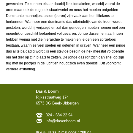
gevechten. Ze kunnen elkaar daarbij flink toetakelen, waarbij vooral de
oren maar ook de rug, nek staartwortel en neus het moeten ontgelden.
Dominante mannetjesdassen (beren) zijn vaak aan hun littekens te
herkennen. Wanneer een dominante das uiteindelijk van de troon wordt
gestoten, wordt hij verjaagd en zal dan genoegen moeten nemen met een
mogelijk ongeschikt leefgebied vol gevaren. Jonge dassen en jaarlingen
hebben weinig met die hiërarchie te maken en leiden een zorgeloos
bestaan, waarin ze veel spelen en oefenen in graven. Wanneer een jonge
das al te baldadig wordt, is een stevige beet in de nek meestal voldoende
om het dier op zijn plaats te zetten. De jonge das rolt zich dan snel op zijn
rug met de pootjes in de lucht en houdt zich even doodstil. Dit voorkomt
verdere afstraffing.
Das & Boom
Rijksstraatweg 174
6573 DG Beek-Ubbergen
024 - 684 22 94
info@dasenboom.nl
IBAN: NL38 INGB 0003 1755 04