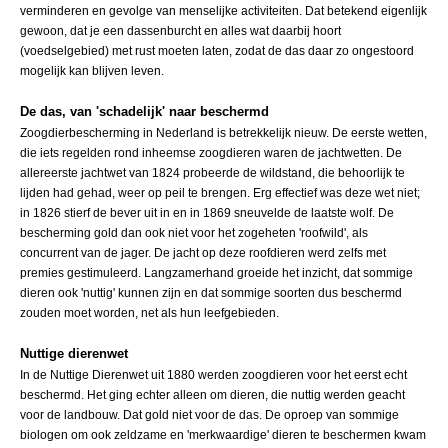
verminderen en gevolge van menselijke activiteiten. Dat betekend eigenlijk
gewoon, dat je een dassenburcht en alles wat daarbij hoort
(voedselgebied) met rust moeten laten, zodat de das daar zo ongestoord
mogelijk kan blijven leven.
De das, van 'schadelijk' naar beschermd
Zoogdierbescherming in Nederland is betrekkelijk nieuw. De eerste wetten,
die iets regelden rond inheemse zoogdieren waren de jachtwetten. De
allereerste jachtwet van 1824 probeerde de wildstand, die behoorlijk te
lijden had gehad, weer op peil te brengen. Erg effectief was deze wet niet;
in 1826 stierf de bever uit in en in 1869 sneuvelde de laatste wolf. De
bescherming gold dan ook niet voor het zogeheten 'roofwild', als
concurrent van de jager. De jacht op deze roofdieren werd zelfs met
premies gestimuleerd. Langzamerhand groeide het inzicht, dat sommige
dieren ook 'nuttig' kunnen zijn en dat sommige soorten dus beschermd
zouden moet worden, net als hun leefgebieden.
Nuttige dierenwet
In de Nuttige Dierenwet uit 1880 werden zoogdieren voor het eerst echt
beschermd. Het ging echter alleen om dieren, die nuttig werden geacht
voor de landbouw. Dat gold niet voor de das. De oproep van sommige
biologen om ook zeldzame en 'merkwaardige' dieren te beschermen kwam