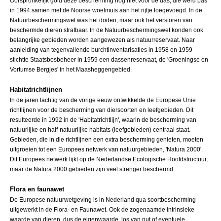
Oorspronkelijk gold deze bescherming nog niet voor de das, die werd pas
in 1994 samen met de Noorse woelmuis aan het rijtje toegevoegd. In de
Natuurbeschermingswet was het doden, maar ook het verstoren van
beschermde dieren strafbaar. In de Natuurbeschermingswet konden ook
belangrijke gebieden worden aangewezen als natuurreservaat. Naar
aanleiding van tegenvallende burchtinventarisaties in 1958 en 1959
stichtte Staatsbosbeheer in 1959 een dassenreservaat, de 'Groeningse en
Vortumse Bergjes' in het Maasheggengebied.
Habitatrichtlijnen
In de jaren tachtig van de vorige eeuw ontwikkelde de Europese Unie
richtlijnen voor de bescherming van diersoorten en leefgebieden. Dit
resulteerde in 1992 in de 'Habitatrichtlijn', waarin de bescherming van
natuurlijke en half-natuurlijke habitats (leefgebieden) centraal staat.
Gebieden, die in die richtlijnen een extra bescherming genieten, moeten
uitgroeien tot een Europees netwerk van natuurgebieden, 'Natura 2000'.
Dit Europees netwerk lijkt op de Nederlandse Ecologische Hoofdstructuur,
maar de Natura 2000 gebieden zijn veel strenger beschermd.
Flora en faunawet
De Europese natuurwetgeving is in Nederland qua soortbescherming
uitgewerkt in de Flora- en Faunawet. Ook de zogenaamde intrinsieke
waarde van dieren, dus de eigenwaarde, los van nut of eventuele