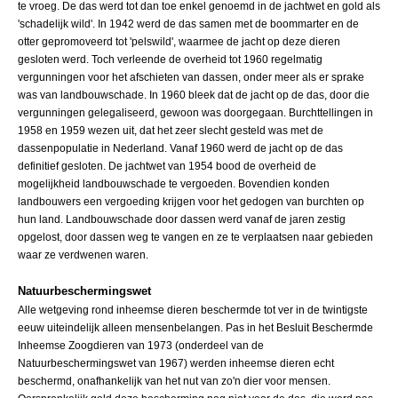
te vroeg. De das werd tot dan toe enkel genoemd in de jachtwet en gold als
'schadelijk wild'. In 1942 werd de das samen met de boommarter en de
otter gepromoveerd tot 'pelswild', waarmee de jacht op deze dieren
gesloten werd. Toch verleende de overheid tot 1960 regelmatig
vergunningen voor het afschieten van dassen, onder meer als er sprake
was van landbouwschade. In 1960 bleek dat de jacht op de das, door die
vergunningen gelegaliseerd, gewoon was doorgegaan. Burchttellingen in
1958 en 1959 wezen uit, dat het zeer slecht gesteld was met de
dassenpopulatie in Nederland. Vanaf 1960 werd de jacht op de das
definitief gesloten. De jachtwet van 1954 bood de overheid de
mogelijkheid landbouwschade te vergoeden. Bovendien konden
landbouwers een vergoeding krijgen voor het gedogen van burchten op
hun land. Landbouwschade door dassen werd vanaf de jaren zestig
opgelost, door dassen weg te vangen en ze te verplaatsen naar gebieden
waar ze verdwenen waren.
Natuurbeschermingswet
Alle wetgeving rond inheemse dieren beschermde tot ver in de twintigste
eeuw uiteindelijk alleen mensenbelangen. Pas in het Besluit Beschermde
Inheemse Zoogdieren van 1973 (onderdeel van de
Natuurbeschermingswet van 1967) werden inheemse dieren echt
beschermd, onafhankelijk van het nut van zo'n dier voor mensen.