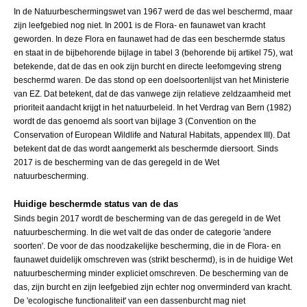
In de Natuurbeschermingswet van 1967 werd de das wel beschermd, maar
zijn leefgebied nog niet. In 2001 is de Flora- en faunawet van kracht
geworden. In deze Flora en faunawet had de das een beschermde status
en staat in de bijbehorende bijlage in tabel 3 (behorende bij artikel 75), wat
betekende, dat de das en ook zijn burcht en directe leefomgeving streng
beschermd waren. De das stond op een doelsoortenlijst van het Ministerie
van EZ. Dat betekent, dat de das vanwege zijn relatieve zeldzaamheid met
prioriteit aandacht krijgt in het natuurbeleid. In het Verdrag van Bern (1982)
wordt de das genoemd als soort van bijlage 3 (Convention on the
Conservation of European Wildlife and Natural Habitats, appendex III). Dat
betekent dat de das wordt aangemerkt als beschermde diersoort. Sinds
2017 is de bescherming van de das geregeld in de Wet
natuurbescherming.
Huidige beschermde status van de das
Sinds begin 2017 wordt de bescherming van de das geregeld in de Wet
natuurbescherming. In die wet valt de das onder de categorie 'andere
soorten'. De voor de das noodzakelijke bescherming, die in de Flora- en
faunawet duidelijk omschreven was (strikt beschermd), is in de huidige Wet
natuurbescherming minder expliciet omschreven. De bescherming van de
das, zijn burcht en zijn leefgebied zijn echter nog onverminderd van kracht.
De 'ecologische functionaliteit' van een dassenburcht mag niet