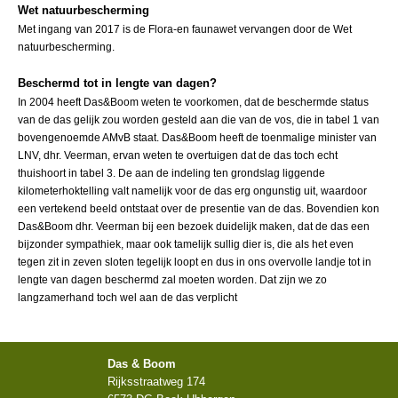
Wet natuurbescherming
Met ingang van 2017 is de Flora-en faunawet vervangen door de Wet
natuurbescherming.
Beschermd tot in lengte van dagen?
In 2004 heeft Das&Boom weten te voorkomen, dat de beschermde status
van de das gelijk zou worden gesteld aan die van de vos, die in tabel 1 van
bovengenoemde AMvB staat. Das&Boom heeft de toenmalige minister van
LNV, dhr. Veerman, ervan weten te overtuigen dat de das toch echt
thuishoort in tabel 3. De aan de indeling ten grondslag liggende
kilometerhoktelling valt namelijk voor de das erg ongunstig uit, waardoor
een vertekend beeld ontstaat over de presentie van de das. Bovendien kon
Das&Boom dhr. Veerman bij een bezoek duidelijk maken, dat de das een
bijzonder sympathiek, maar ook tamelijk sullig dier is, die als het even
tegen zit in zeven sloten tegelijk loopt en dus in ons overvolle landje tot in
lengte van dagen beschermd zal moeten worden. Dat zijn we zo
langzamerhand toch wel aan de das verplicht
Das & Boom
Rijksstraatweg 174