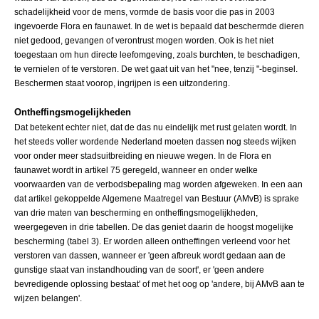
schadelijkheid voor de mens, vormde de basis voor die pas in 2003
ingevoerde Flora en faunawet. In de wet is bepaald dat beschermde dieren
niet gedood, gevangen of verontrust mogen worden. Ook is het niet
toegestaan om hun directe leefomgeving, zoals burchten, te beschadigen,
te vernielen of te verstoren. De wet gaat uit van het "nee, tenzij "-beginsel.
Beschermen staat voorop, ingrijpen is een uitzondering.
Ontheffingsmogelijkheden
Dat betekent echter niet, dat de das nu eindelijk met rust gelaten wordt. In
het steeds voller wordende Nederland moeten dassen nog steeds wijken
voor onder meer stadsuitbreiding en nieuwe wegen. In de Flora en
faunawet wordt in artikel 75 geregeld, wanneer en onder welke
voorwaarden van de verbodsbepaling mag worden afgeweken. In een aan
dat artikel gekoppelde Algemene Maatregel van Bestuur (AMvB) is sprake
van drie maten van bescherming en ontheffingsmogelijkheden,
weergegeven in drie tabellen. De das geniet daarin de hoogst mogelijke
bescherming (tabel 3). Er worden alleen ontheffingen verleend voor het
verstoren van dassen, wanneer er 'geen afbreuk wordt gedaan aan de
gunstige staat van instandhouding van de soort', er 'geen andere
bevredigende oplossing bestaat' of met het oog op 'andere, bij AMvB aan te
wijzen belangen'.